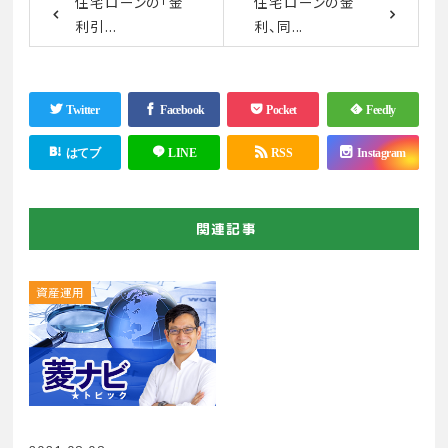
住宅ローンの「金
住宅ローンの金
利引...
利、同...
Twitter
Facebook
Pocket
Feedly
はてブ
LINE
RSS
Instagram
関連記事
資産運用